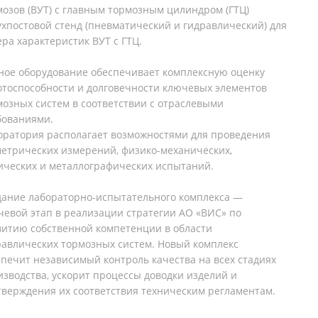
мозов (ВУТ) с главным тормозным цилиндром (ГТЦ)
вухпостовой стенд (пневматический и гидравлический) для
ра характеристик ВУТ с ГТЦ.
ное оборудование обеспечивает комплексную оценку
отоспособности и долговечности ключевых элементов
мозных систем в соответствии с отраслевыми
бованиями.
оратория располагает возможностями для проведения
метрических измерений, физико-механических,
ических и металлографических испытаний.
дание лабораторно-испытательного комплекса —
чевой этап в реализации стратегии АО «ВИС» по
витию собственной компетенции в области
равлических тормозных систем. Новый комплекс
спечит независимый контроль качества на всех стадиях
изводства, ускорит процессы доводки изделий и
тверждения их соответствия техническим регламентам.