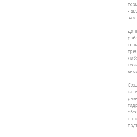
тор
- д
заме
Дан
раб
тор
тре
Лаб
гео
хим
Соз
клю
раз
гид
обе
про
под