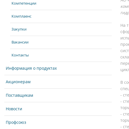
Компетенции
ком
гид
Комплаенс
На 
Закупки
сфо
исп
Вакансии
про
сис
Контакты
скл
пер
Информация о продуктах
цик
Акционерам
В с
спе
- ст
Поставщикам
- с
тор
Новости
- с
тор
Профсоюз
- с