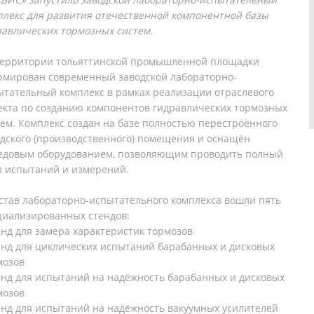
плекс для развития отечественной компонентной базы
равлических тормозных систем.
территории тольяттинской промышленной площадки
рмирован современный заводской лабораторно-
ытательный комплекс в рамках реализации отраслевого
екта по созданию компонентов гидравлических тормозных
тем. Комплекс создан на базе полностью перестроенного
адского (производственного) помещения и оснащён
едовым оборудованием, позволяющим проводить полный
л испытаний и измерений.
остав лабораторно-испытательного комплекса вошли пять
циализированных стендов:
енд для замера характеристик тормозов
тенд для циклических испытаний барабанных и дисковых
мозов
тенд для испытаний на надёжность барабанных и дисковых
мозов
тенд для испытаний на надёжность вакуумных усилителей